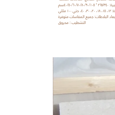
٤٠/٥٠/٦٠/سم
١٠ مللي
بعاد البلاطات: جميع المقاسات متوفرة
التشطيب : محروق