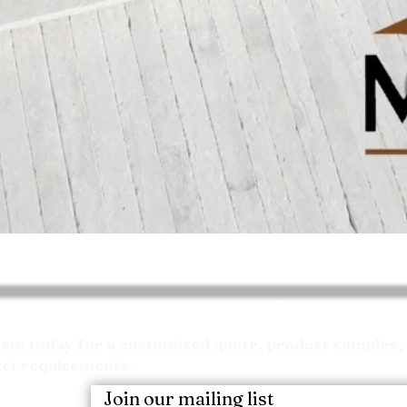
العرض السريع
Request your Quote
m today for a customized quote, product samples, 
ect requirements.
Join our mailing list