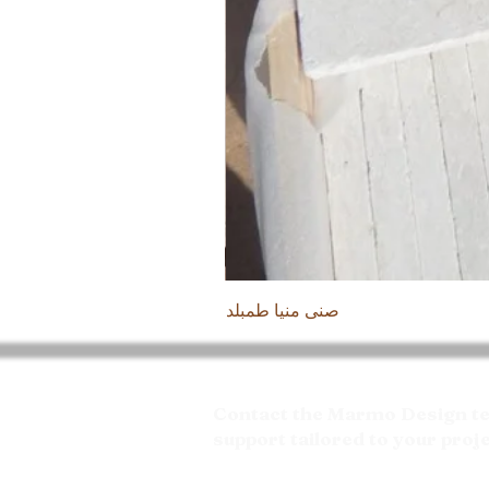
صنى منيا طمبلد
Contact the Marmo Design tea
support tailored to your proj