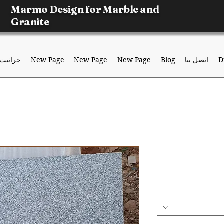
Marmo Design for Marble and
Granite
D
اتصل بنا
Blog
New Page
New Page
New Page
جرانيت