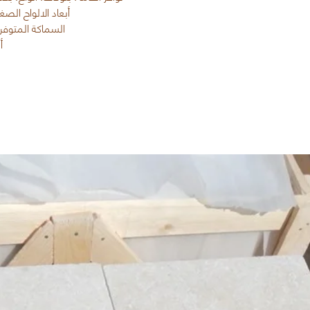
أبعاد الالواح الصغيرة: ٢٦٥/٣٤٠ * ٧٠/٨٠/٩٠/١٠٥
السماكة المتوفرة: ١٢، ١٥، ١٨، ٢٠، ٣٠، ٤٠، حتي ٠
أ