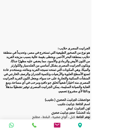
الجرانيت المصرى حلايب :
هو نوع من الصخور الطبيعية التي تستخرج في مصر، وتحديداً في منطقة
حلايب بمنطقة البحر الأحمر. ويحظى بقيمة عالية بسبب مزيجه الفريد
من اللون الأبيض والرمادي والأسود، مما يضفي عليه مظهرًا جذابًا.
ويتكون الجرانيت المصرى بشكل أساسي من الفلدسبار والكوارتز
والميكا، وهي المكونات التي تمنحه نسيجه الفريد ومتانته. ويستخدم عادة
لصنع الأسطح العلوية والأرضيات وتكسية الجدران والرصف الخارجي في
المنشآت السكنية والتجارية على حد سواء. ويجعل اللون الفريد الجرانيت
المصرى منه اختياراً شعبياً لخلق جو دافئ ومرحب في أي مساحة. ومع
العناية والصيانة السليمة، يمكن الجرانيت المصرى توفير تشطيبًا مذهلاً
ودائمًا لأي مشروع تصميم.
مواصفات الجرانيت المصري { حلايب}
اسم الخامة:
جرانيت حلايب
لون الجرانيت
: ابيض
بلد المنشأ:
محجر جرانيت مصري
توفر الخامة:
كتل ، ألواح صغيرة ، البلاط ، مطابخ
أبعاد الألواح الصغيرة:
٢٦٥-٣٠٠ سم × ٤٠، ٥٠، ٦٠، ٧٠، ٨٠، ٩٠، ١٠٥ سم
سماكة الجرانيت :
١٨، ٢٠، ٣٠، و حتي ١٠٠ ملليمتر