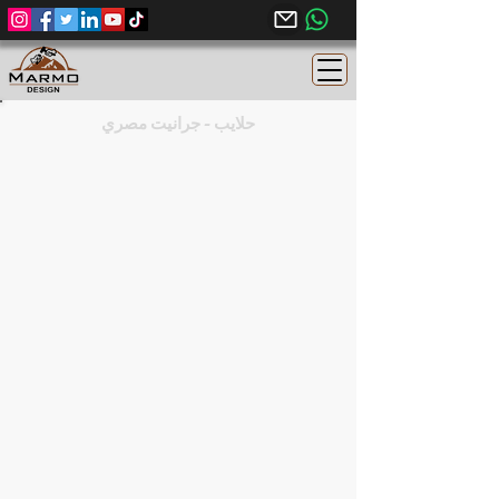
حلايب - جرانيت مصري