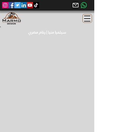
سيلفيا منيا | رخام مصري