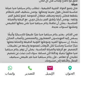
لخلق جو دافئ وجذاب في أي مكان.
صيانة
مثل جميع المواد الحجرية الطبيعية ، تتطلب رخام سيلفيا منيا صيانة
مناسبة لضمان طول عمرها وجمالها. يوصى بتنظيف الحجر بانتظام
بقطعة قماش ناعمة ومنظف متعادل الحموضة. لمنع تلطيخ الحجر
وتلفه ، يوصى أيضًا بإغلاق الحجر بشكل دوري. مع الرعاية والصيانة
المناسبة ، يمكن أن تحافظ رخام سيلفيا منيا على جمالها الطبيعي
ومتانتها لسنوات عديدة.
في الختام ، يعتبر رخام سيلفيا منيا حجرًا طبيعيًا كلاسيكيًا وأنيقًا
يسعى إليه المهندسون المعماريون والمصممين وأصحاب المنازل
بشدة. إن نسيجها الفريد وتنوعاتها اللونية الدقيقة والمتانة تجعلها
خيارًا مناسبًا ومناسبًا لكل الأوقات لمجموعة واسعة من تطبيقات
التصميم. مع الرعاية والصيانة المناسبة ، يمكن أن توفر رخام سيلفيا
منيا مظهرًا جميلًا ودائمًا لأي مساحة. سواء كنت تبحث عن تصميم
تقليدي أو معاصر ، فإن رخام سيلفيا منيا حجر طبيعي سيضيف
الجمال والأناقة إلى مشروعك.
مواصفات الرخام المصري (سيلفيا منيا):.
اسم الخامة: سلفيا منيا / نيو سيلفيا
العنوان
الإيميل
للتصدير
واتساب
اللون: رخام بيج
بلد المنشأ: محجر رخام مصري
توفر المواد: كتل ، ألواح ، بلاطات
أبعاد الألواح: ٢٦٥-٣٠٠ سم × ١٦٠-١٩٥ سم
سمك الألواح (المتاحة): ١٥-٢٠-٣٠-٤٠-٥٠ ملليمتر (حتى ٢٠٠مليميتر
حسب الطلب)
أبعاد الترابيع ( البلاطات) : أي أبعاد
سماكة البلاط للآرضيات أو للجدران: ١٥-٢٠-٣٠-٤٠-٥٠ ملليمتر (حتى
٢٠٠مليميتر حسب الطلب)
التشطيبات : ملمع، غشيم، هوند، برشد، تمبلد، وش جبل، مدقوق،