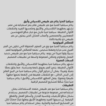
سيلفيا المنيا رخام حجر طبيعي كلاسيكي وأنيق
رخام سيلفيا المنيا هو حجر طبيعي فاخر يتم استخراجه في مصر.
تشتهر بمظهرها الكلاسيكي والأنيق وملمسها الفريد واختلافات
الألوان الدقيقة. سيلفيا منيا ماربل هو خيار شائع للمهندسين
المعماريين والمصممين وأصحاب المنازل الذين يبحثون عن حجر
طبيعي ذو جاذبية خالدة.
الخصائص الجيولوجية
رخام سيلفيا المنيا هو نوع من الصخور المتحولة التي تتكون من الحجر
الجيري تحت حرارة وضغط شديدين. تمنحه الخصائص الجيولوجية للحجر
نسيجًا ولونًا فريدًا من نوعه. رخام سيلفيا منيا هو حجر طبيعي شديد
التحمل ومقاوم ومثالي لمجموعة واسعة من تطبيقات التصميم.
السمات المميزة
تشتهر رخام سيلفيا منيا بمظهرها الكلاسيكي والأنيق واختلافات
الألوان الدقيقة. يتميز الحجر بعروق ناعمة وحساسة ، مما يخلق نمطًا
جميلًا وفريدًا. يمكن أن تتراوح ألوان رخام سيلفيا منيا من البيج الفاتح
إلى البني الداكن ، مع اختلافات طفيفة في النغمة تمنحها مظهرًا
طبيعيًا وعضويًا. يجعل المظهر الكلاسيكي والأنيق لـ رخام سيلفيا
منيا خيارًا شائعًا لمشاريع التصميم الراقية.
التطبيقات
رخام سيلفيا منيا هو حجر طبيعي متعدد الاستخدامات يمكن
استخدامه في مجموعة متنوعة من تطبيقات التصميم. يستخدم
بشكل شائع للأرضيات وتكسية الجدران وأسطح العمل والقطع
الزخرفية. إن نسيجها الفريد ومظهرها الأنيق يجعلها خيارًا ممتازًا لكل
من المشاريع السكنية والتجارية. يمكن استخدام رخام سيلفيا منيا