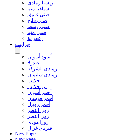
تريستا رمادى
سيلفيا منيا
صنى غامق
صنى فاتح
صنى وسط
صنى منيا
زعفرانة
جرانيت
أسود أسوان
جندولا
رمادى الشركة
رمادى سليمان
حلايب
نيو حلايب
أحمر أسوان
أحمر فرسان
أحمر رويال
روزا النصر
روزا النصر
روزا هودى
فيردى غزال
New Page
New Page