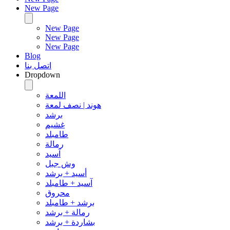
New Page
New Page
New Page
New Page
Blog
اتصل بنا
Dropdown
اللمعة
هوند | نصف لمعة
برشد
غشيم
طامبلد
رمالة
آسيد
وش جبل
أسيد + برشد
آسيد + طامبلد
محروق
برشد + طامبلد
رمالة + برشد
بشاردة + برشد