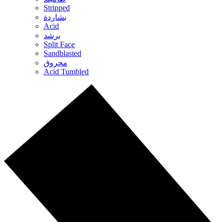
Stripped
بشاردة
Acid
برشد
Split Face
Sandblasted
محروق
Acid Tumbled