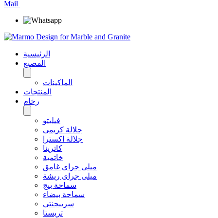
Mail
الرئيسية
المصنع
الماكينات
المنتجات
رخام
فيليتو
جلالة كريمى
جلالة اكسترا
كاترينا
خاتمية
ميلى جراى غامق
ميلى جراى ريشة
سماحة بيج
سماحة بيضاء
سريبجنتي
تريستا