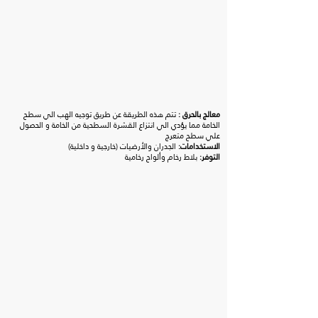
معالج بالحرق :
تتم هذه الطريقة عن طريق توجيه الهب الي سطح
الخامة مما يؤدي الي انتزاع القشرة السطحية من الخامة و الحصول
علي سطح متعرج
الاستخدامات:
الجدران والأرضيات (خارجية و داخلية)
التوفر:
بلاط رخام وألواح رخامية