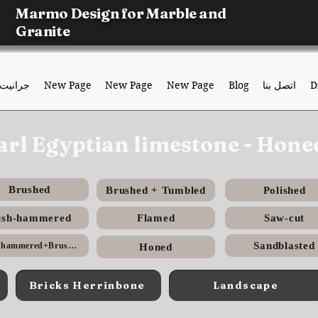
Marmo Design for Marble and
Granite
D
اتصل بنا
Blog
New Page
New Page
New Page
جرانيت
arl Egyptian limestone - Hone
Brushed
Brushed + Tumbled
Polished
ush-hammered
Flamed
Saw-cut
Sandblasted
Bush hammered+Brushed
Honed
Bricks Herrinbone
Landscape