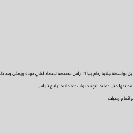
- يتم التصنيع في مصنع مارمو ديزاين بواسطة جلاية رخام بها ١٦ راس مخصصه لإعطا
طيعها قبل عملية التهنيد بواسطة جلاية ترابيع ٦ راس
وائط وارضيات