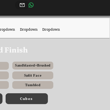
ropdown
Dropdown
Dropdown
d Finish
Sandblasted+Brushed
Split Face
Tumbled
Cubes